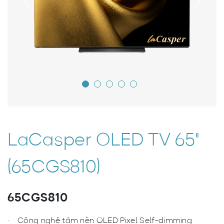
LaCasper OLED TV 65"
(65CGS810)
65CGS810
Công nghệ tấm nền OLED Pixel Self-dimming