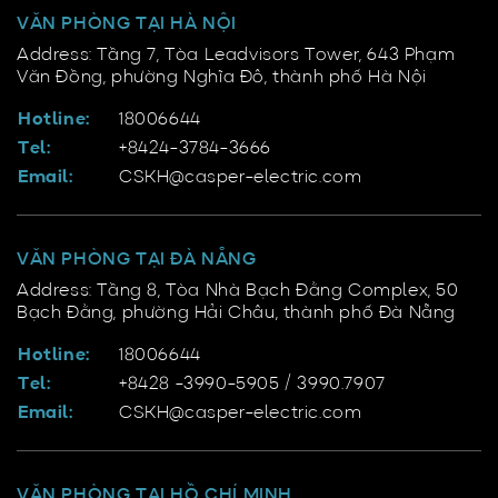
VĂN PHÒNG TẠI HÀ NỘI
Address: Tầng 7, Tòa Leadvisors Tower, 643 Phạm
Văn Đồng, phường Nghĩa Đô, thành phố Hà Nội
Hotline:
18006644
Tel:
+8424-3784-3666
Email:
CSKH@casper-electric.com
VĂN PHÒNG TẠI ĐÀ NẴNG
Address: Tầng 8, Tòa Nhà Bạch Đằng Complex, 50
Bạch Đằng, phường Hải Châu, thành phố Đà Nẵng
Hotline:
18006644
Tel:
+8428 -3990-5905 / 3990.7907
Email:
CSKH@casper-electric.com
VĂN PHÒNG TẠI HỒ CHÍ MINH