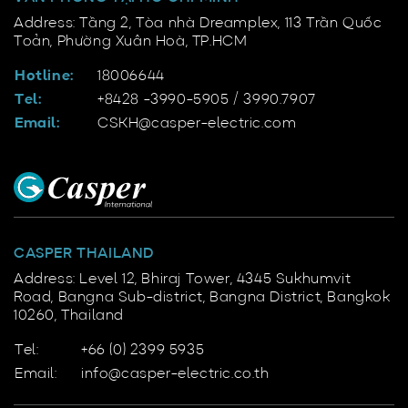
Address: Tầng 2, Tòa nhà Dreamplex, 113 Trần Quốc
Toản, Phường Xuân Hoà, TP.HCM
Hotline:
18006644
Tel:
+8428 -3990-5905 / 3990.7907
Email:
CSKH@casper-electric.com
CASPER THAILAND
Address: Level 12, Bhiraj Tower, 4345 Sukhumvit
Road, Bangna Sub-district, Bangna District, Bangkok
10260, Thailand
Tel:
+66 (0) 2399 5935
Email:
info@casper-electric.co.th