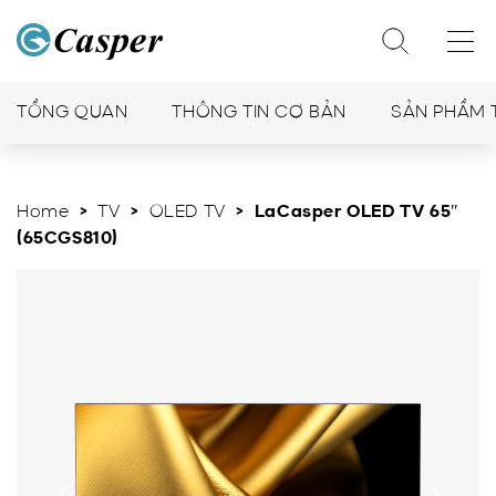
TỔNG QUAN
THÔNG TIN CƠ BẢN
SẢN PHẨM 
Home
>
TV
>
OLED TV
> LaCasper OLED TV 65″
(65CGS810)