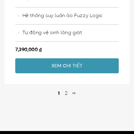
Hệ thống suy luận ảo​ Fuzzy Logic
Tự động vệ sinh lồng giặt​
7,390,000
₫
XEM CHI TIẾT
1
2
→