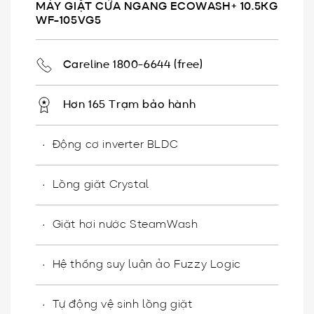
MÁY GIẶT CỬA NGANG ECOWASH+ 10.5KG
WF-105VG5
Careline 1800-6644 (free)
Hơn 165 Trạm bảo hành
Động cơ inverter BLDC
Lồng giặt Crystal
Giặt hơi nước SteamWash​
Hệ thống suy luận ảo​ Fuzzy Logic
Tự động vệ sinh lồng giặt​