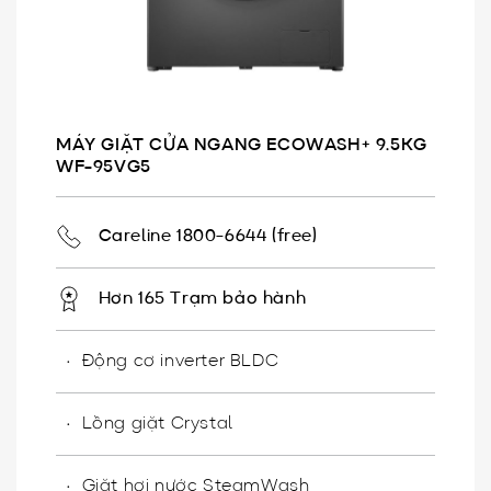
MÁY GIẶT CỬA NGANG ECOWASH+ 9.5KG
WF-95VG5
Careline 1800-6644 (free)
Hơn 165 Trạm bảo hành
Động cơ inverter BLDC
Lồng giặt Crystal
Giặt hơi nước SteamWash​