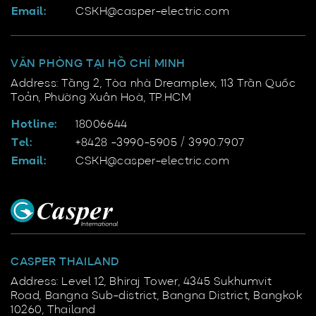
Email:
CSKH@casper-electric.com
VĂN PHÒNG TẠI HỒ CHÍ MINH
Address: Tầng 2, Tòa nhà Dreamplex, 113 Trần Quốc
Toản, Phường Xuân Hoà, TP.HCM
Hotline:
18006644
Tel:
+8428 -3990-5905 / 3990.7907
Email:
CSKH@casper-electric.com
CASPER THAILAND
Address: Level 12, Bhiraj Tower, 4345 Sukhumvit
Road, Bangna Sub-district, Bangna District, Bangkok
10260, Thailand