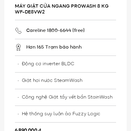
MÁY GIẶT CỬA NGANG PROWASH 8 KG
WF-DE8VW2
Careline 1800-6644 (free)
Hơn 165 Trạm bảo hành
Động cơ inverter BLDC​
Giặt hơi nước SteamWash​
Công nghệ Giặt tẩy vết bẩn StainWash
Hệ thống suy luận ảo​ Fuzzy Logic
6,890,000
₫