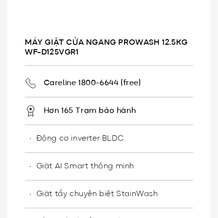
MÁY GIẶT CỬA NGANG PROWASH 12.5KG
WF-D125VGR1
Careline 1800-6644 (free)
Hơn 165 Trạm bảo hành
Động cơ inverter BLDC​
Giặt AI Smart thông minh
Giặt tẩy chuyên biệt StainWash