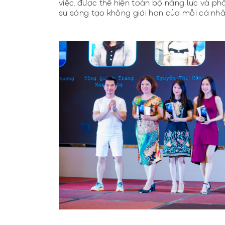
việc, được thể hiện toàn bộ năng lực và p
sự sáng tạo không giới hạn của mỗi cá nhâ