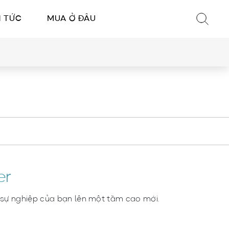
N TỨC
MUA Ở ĐÂU
er
 sự nghiệp của bạn lên một tầm cao mới.