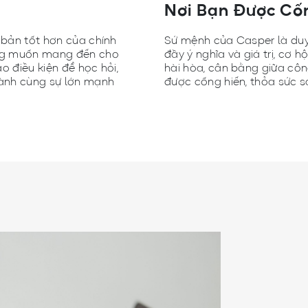
Nơi Bạn Được Cố
n bản tốt hơn của chính
Sứ mệnh của Casper là duy t
ong muốn mang đến cho
đầy ý nghĩa và giá trị, cơ 
o điều kiện để học hỏi,
hài hòa, cân bằng giữa côn
thành cùng sự lớn mạnh
được cống hiến, thỏa sức s