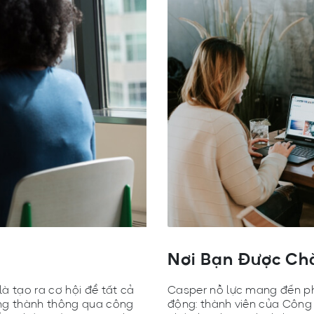
Nơi Bạn Được Ch
à tạo ra cơ hội để tất cả
Casper nỗ lực mang đến phú
ởng thành thông qua công
động: thành viên của Công t