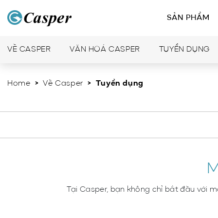
SẢN PHẨM
VỀ CASPER
VĂN HOÁ CASPER
TUYỂN DỤNG
Home
>
Về Casper
> Tuyển dụng
M
Tại Casper, bạn không chỉ bắt đầu với 