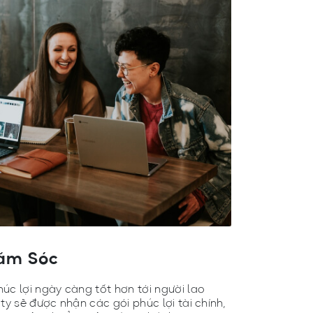
ăm Sóc
c lợi ngày càng tốt hơn tới người lao
y sẽ được nhận các gói phúc lợi tài chính,