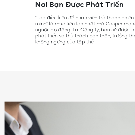
Nơi Bạn Được Phát Triển
“Tạo điều kiện để nhân viên trở thành phiê
mình” là mục tiêu lớn nhất mà Casper m
người lao động. Tại Công ty, bạn sẽ được tạ
phát triển và thử thách bản thân, trưởng 
không ngừng của tập thể.