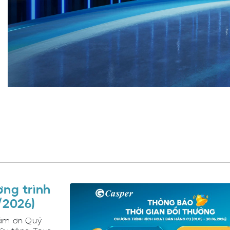
TRÊN TOÀN QUỐC
Xe
Xem thêm >
25/03/2025
01
ng trình
/2026)
cảm ơn Quý