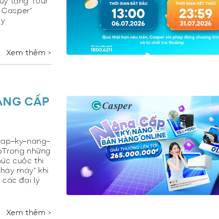
lũy tặng Tour
 Casper”
ày
Xem thêm >
ÂNG CẤP
cap-ky-nang-
26Trong những
ức cuộc thi
háy máy” khi
 các đại lý
Xem thêm >