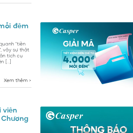
* mỗi đêm
quanh “tiền
, vậy sự thật
ân tích cụ
n […]
Xem thêm >
 viên
 Chương