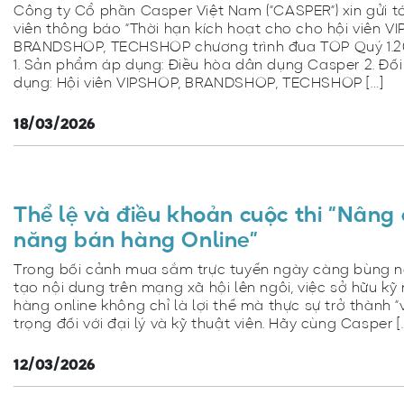
Công ty Cổ phần Casper Việt Nam (“CASPER”) xin gửi tớ
viên thông báo “Thời hạn kích hoạt cho cho hội viên V
BRANDSHOP, TECHSHOP chương trình đua TOP Quý 1.20
1. Sản phẩm áp dụng: Điều hòa dân dụng Casper 2. Đố
dụng: Hội viên VIPSHOP, BRANDSHOP, TECHSHOP […]
18/03/2026
Thể lệ và điều khoản cuộc thi “Nâng
năng bán hàng Online”
Trong bối cảnh mua sắm trực tuyến ngày càng bùng n
tạo nội dung trên mạng xã hội lên ngôi, việc sở hữu k
hàng online không chỉ là lợi thế mà thực sự trở thành “
trọng đối với đại lý và kỹ thuật viên. Hãy cùng Casper [
12/03/2026