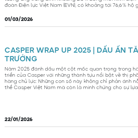
đoàn Điện lực Việt Nam (EVN), có khoảng tới 76,6% hộ gi
01/03/2026
CASPER WRAP UP 2025 | DẤU ẤN T
TRƯỞNG
Năm 2025 đánh dấu một cột mốc quan trọng trong hà
triển của Casper với những thành tựu nổi bật về thị p
hàng chủ lực: Những con số này không chỉ phản ánh nỗ
thể Casper Việt Nam mà còn là minh chứng cho sự lựa
22/01/2026