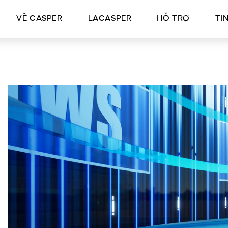
VỀ CASPER
LACASPER
HỖ TRỢ
TI
CASPERCARE -
CHĂM SÓC CHỦ
ĐỘNG 2025 | TẶNG
2.500 GÓI BẢO
DƯỠNG MIỄN PHÍ