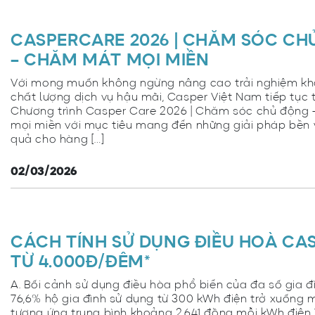
CASPERCARE 2026 | CHĂM SÓC CH
– CHĂM MÁT MỌI MIỀN
Với mong muốn không ngừng nâng cao trải nghiệm kh
chất lượng dịch vụ hậu mãi, Casper Việt Nam tiếp tục t
Chương trình Casper Care 2026 | Chăm sóc chủ động
mọi miền với mục tiêu mang đến những giải pháp bền 
quả cho hàng […]
02/03/2026
CÁCH TÍNH SỬ DỤNG ĐIỀU HOÀ CAS
TỪ 4.000Đ/ĐÊM*
A. Bối cảnh sử dụng điều hòa phổ biến của đa số gia đ
76,6% hộ gia đình sử dụng từ 300 kWh điện trở xuống m
tương ứng trung bình khoảng 2.641 đồng mỗi kWh điện