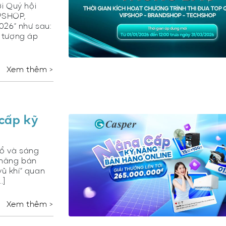
i Quý hội
IPSHOP,
26” như sau:
i tượng áp
Xem thêm >
 cấp kỹ
ổ và sáng
ỹ năng bán
vũ khí” quan
…]
Xem thêm >