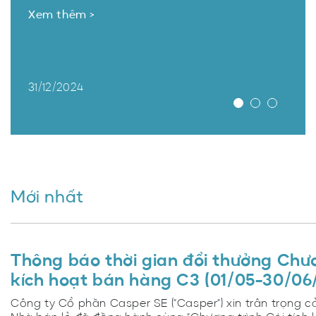
Xem thêm >
31/12/2024
Mới nhất
Thông báo thời gian đổi thưởng Chươ
kích hoạt bán hàng C3 (01/05-30/06
Công ty Cổ phần Casper SE (“Casper”) xin trân trọng 