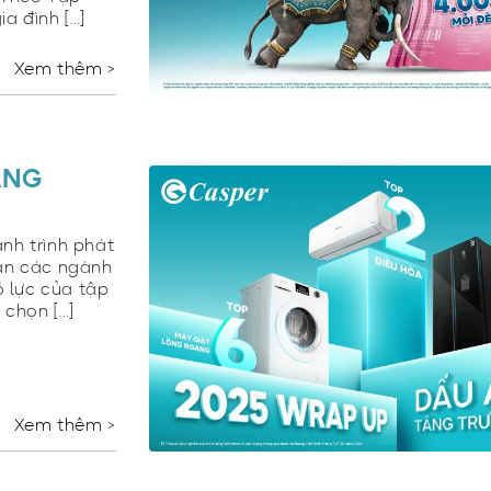
a đình […]
Xem thêm >
ĂNG
nh trình phát
hần các ngành
 lực của tập
 chọn […]
Xem thêm >