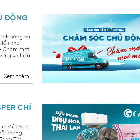
Ủ ĐỘNG
ách hàng và
riển khai
 – Chăm mát
vững và hiệu
Xem thêm >
PER CHỈ
ình Việt Nam:
ỗi tháng,
 Theo Tập