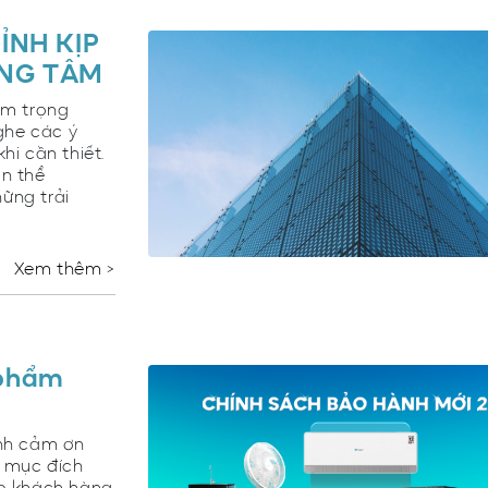
ỈNH KỊP
ỌNG TÂM
àm trọng
ghe các ý
hi cần thiết.
n thể
ững trải
Xem thêm >
 phẩm
ành cảm ơn
 mục đích