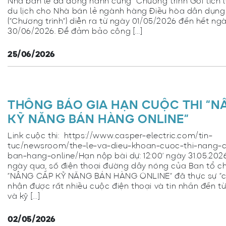
Nhà bán lẻ đã đồng hành cùng “Chương trình Gói tích 
du lịch cho Nhà bán lẻ ngành hàng Điều hòa dân dụng
(“Chương trình”) diễn ra từ ngày 01/05/2026 đến hết ng
30/06/2026. Để đảm bảo công […]
25/06/2026
THÔNG BÁO GIA HẠN CUỘC THI “N
KỸ NĂNG BÁN HÀNG ONLINE”
Link cuộc thi: https://www.casper-electric.com/tin-
tuc/newsroom/the-le-va-dieu-khoan-cuoc-thi-nang-
ban-hang-online/Hạn nộp bài dự: 12:00’ ngày 31.05.20
ngày qua, số điện thoại đường dây nóng của Ban tổ ch
“NÂNG CẤP KỸ NĂNG BÁN HÀNG ONLINE” đã thực sự “c
nhận được rất nhiều cuộc điện thoại và tin nhắn đến từ
và kỹ […]
02/05/2026