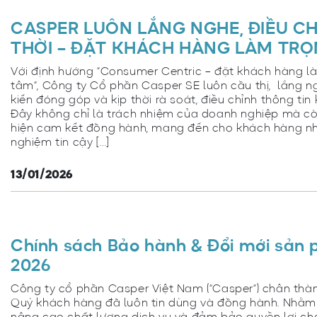
CASPER LUÔN LẮNG NGHE, ĐIỀU CH
THỜI – ĐẶT KHÁCH HÀNG LÀM TR
Với định hướng “Consumer Centric – đặt khách hàng l
tâm”, Công ty Cổ phần Casper SE luôn cầu thị, lắng n
kiến đóng góp và kịp thời rà soát, điều chỉnh thông tin k
Đây không chỉ là trách nhiệm của doanh nghiệp mà cò
hiện cam kết đồng hành, mang đến cho khách hàng nh
nghiệm tin cậy […]
13/01/2026
Chính sách Bảo hành & Đổi mới sản
2026
Công ty cổ phần Casper Việt Nam (“Casper”) chân th
Quý khách hàng đã luôn tin dùng và đồng hành. Nhằm