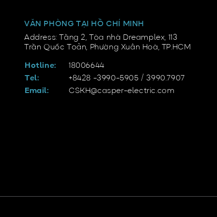
VĂN PHÒNG TẠI HỒ CHÍ MINH
Address: Tầng 2, Tòa nhà Dreamplex, 113
Trần Quốc Toản, Phường Xuân Hoà, TP.HCM
Hotline:
18006644
Tel:
+8428 -3990-5905 / 3990.7907
Email:
CSKH@casper-electric.com