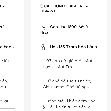
F-
QUẠT ĐỨNG CASPER F-
DS14W1
644
Careline 1800-6644
(free)
ảo hành
Hơn 165 Trạm bảo hành
: Mát
03 cấp độ gió mát: Mát
Lạnh - Mát Êm
iên,
03 chế độ Gió tự nhiên,
ngủ
Gió thường, Chế độ ngủ
n lợi
Bảng điều khiển cảm ứng
& Điều khiển từ xa tiện lợi