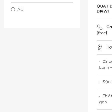
QUẠT Đ
AC
D14W1
Ca
(free)
Hơ
03 c
Lạnh 
Động
Thiế
gọn