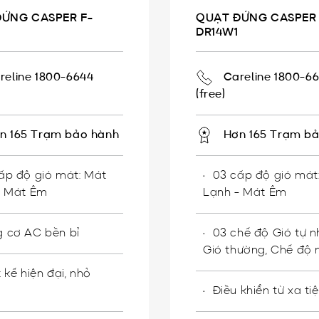
ỨNG CASPER F-
QUẠT ĐỨNG CASPER 
DR14W1
reline 1800-6644
Careline 1800-6
(free)
n 165 Trạm bảo hành
Hơn 165 Trạm b
ấp độ gió mát: Mát
03 cấp độ gió mát
- Mát Êm
Lạnh - Mát Êm
 cơ AC bền bỉ
03 chế độ Gió tự nh
Gió thường, Chế độ 
t kế hiện đại, nhỏ
Điều khiển từ xa tiệ