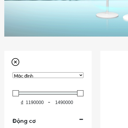
₫
-
Động cơ