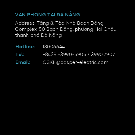
VĂN PHÒNG TẠI ĐÀ NẴNG
Address: Tầng 8, Tòa Nhà Bạch Đằng
Complex, 50 Bạch Đằng, phường Hải Châu,
thành phố Đà Nẵng
Hotline:
18006644
Tel:
+8428 -3990-5905 / 3990.7907
Email:
CSKH@casper-electric.com