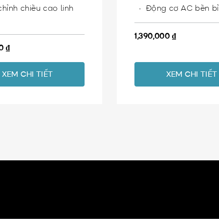
chỉnh chiều cao linh
Động cơ AC bền bỉ
1,390,000
₫
00
₫
XEM CHI TIẾT
XEM CHI TIẾT