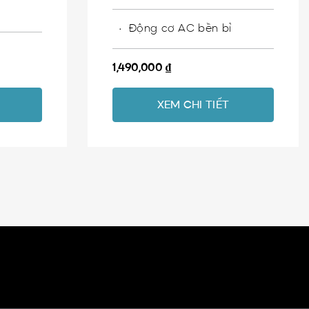
Động cơ AC bền bỉ
1,490,000
₫
XEM CHI TIẾT