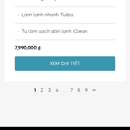
Làm lạnh nhanh Turbo
Tự làm sạch dàn lạnh iClean
7,990,000
₫
XEM CHI TIẾT
1
2
3
4
…
7
8
9
→