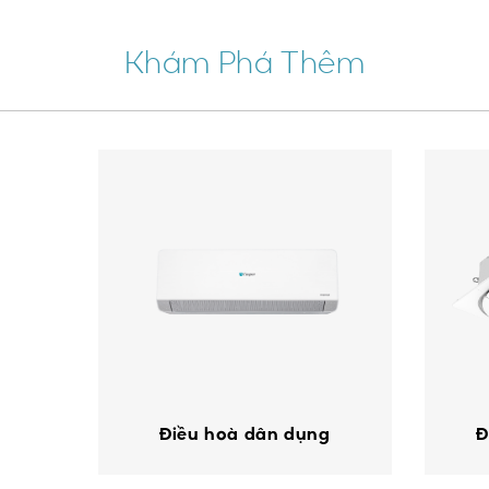
Khám Phá Thêm
Điều hoà dân dụng
Đ