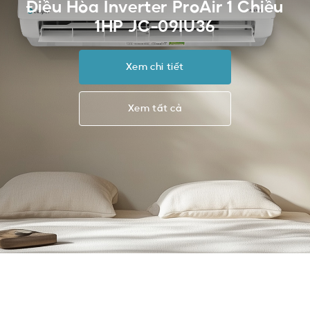
Điều Hòa Inverter ProAir 1 Chiều
1HP JC-09IU36
Xem chi tiết
Xem tất cả