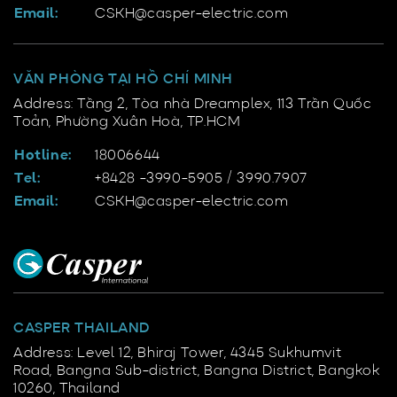
Email:
CSKH@casper-electric.com
VĂN PHÒNG TẠI HỒ CHÍ MINH
Address: Tầng 2, Tòa nhà Dreamplex, 113 Trần Quốc
Toản, Phường Xuân Hoà, TP.HCM
Hotline:
18006644
Tel:
+8428 -3990-5905 / 3990.7907
Email:
CSKH@casper-electric.com
CASPER THAILAND
Address: Level 12, Bhiraj Tower, 4345 Sukhumvit
Road, Bangna Sub-district, Bangna District, Bangkok
10260, Thailand