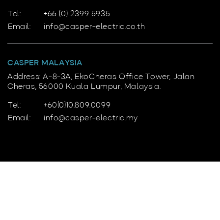
Tel:
+66 (0) 2399 5935
Email:
info@casper-electric.co.th
CASPER MALAYSIA
Address: A-8-3A, EkoCheras Office Tower, Jalan
Cheras, 56000 Kuala Lumpur, Malaysia.
Tel:
+60(0)10.809.0099
Email:
info@casper-electric.my