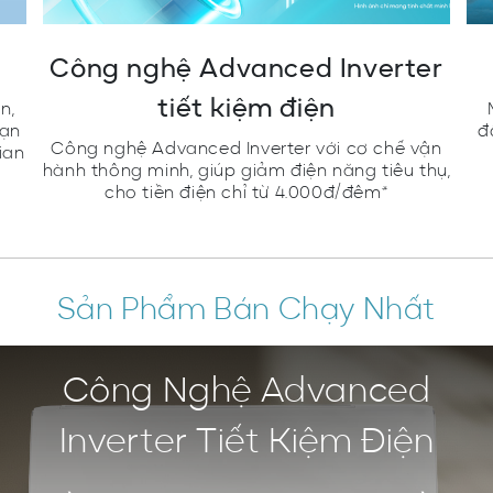
Công nghệ Advanced Inverter
tiết kiệm điện
n,
bạn
đ
Công nghệ Advanced Inverter với cơ chế vận
ian
hành thông minh, giúp giảm điện năng tiêu thụ,
cho tiền điện chỉ từ 4.000đ/đêm*
Sản Phẩm Bán Chạy Nhất
Công Nghệ Advanced
Inverter Tiết Kiệm Điện