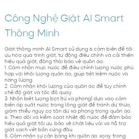
Công Nghệ Giặt AI Smart
Thông Minh
Giặt thông minh AI Smart sử dụng 6 cảm biến để tối
ưu hóa quá trình giặt, tự động điều chỉnh và cải thiện
hiệu quả giặt, đồng thời bảo vệ quần áo.
1. Cảm nhận mực nước để điều chỉnh lượng nước phù
hợp với khối lượng quần áo, giúp tiết kiệm nước và
năng lượng.
2. Cảm nhận khối lượng của quần áo để tùy chỉnh
chế độ giặt và tốc độ quay.
3. Nhận biết lượng bọt (từ xà phòng) dựa vào cảm
biến áp suất nước trong lồng giặt để tránh dư thừa,
giảm thiểu nguy cơ tồn dư xà phòng trong quần áo.
4. Theo dõi và kiểm soát nhiệt độ nước để đảm bảo
hiệu quả giặt tối ưu, bảo vệ chất liệu vải và hỗ trợ
giặt sạch vết bẩn cứng đầu.
5. Cảm nhận sự cân bằng khi quần áo xoay trong