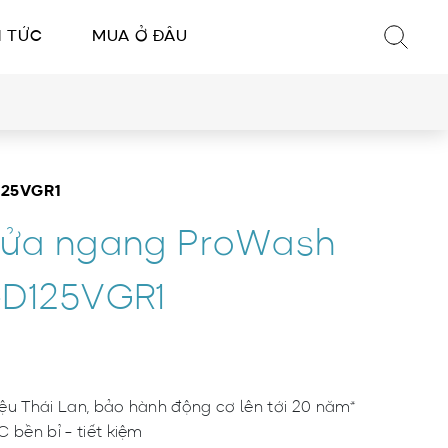
N TỨC
MUA Ở ĐÂU
125VGR1
cửa ngang ProWash
-D125VGR1
u​ Thái Lan​, bảo hành động cơ lên tới 20 năm*
​ bền bỉ - tiết kiệm