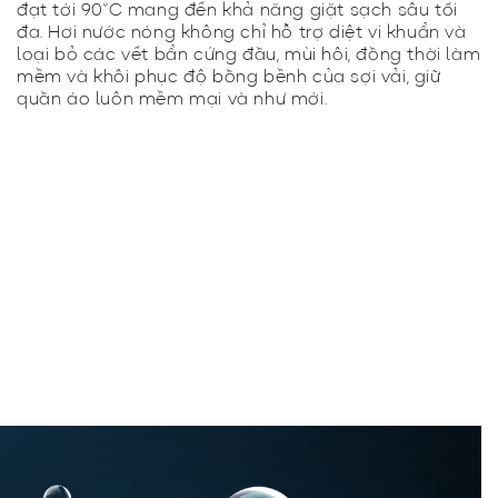
đạt tới 90°C mang đến khả năng giặt sạch sâu tối
đa. Hơi nước nóng không chỉ hỗ trợ diệt vi khuẩn và
loại bỏ các vết bẩn cứng đầu, mùi hôi, đồng thời làm
mềm và khôi phục độ bồng bềnh của sợi vải, giữ
quần áo luôn mềm mại và như mới.