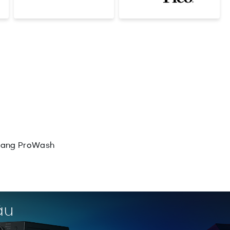
ngang ProWash
âu