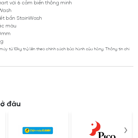
art với 6 cảm biến thông minh
Wash​
vết bẩn StainWash
sắc màu
00mm
ng
máy từ 10kg trở lên theo chính sách bảo hành của hãng. Thông tin chi
ở đâu