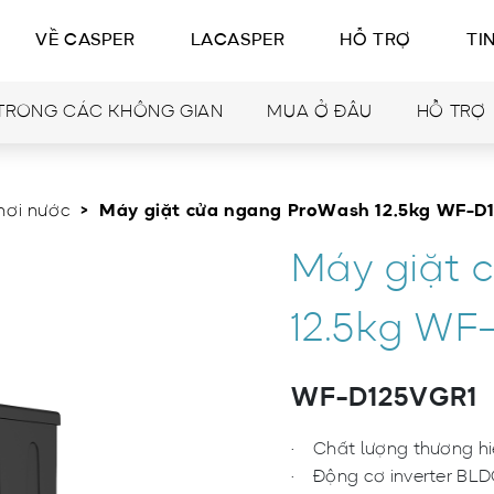
VỀ CASPER
LACASPER
HỖ TRỢ
TI
TRONG CÁC KHÔNG GIAN
MUA Ở ĐÂU
HỖ TRỢ
hơi nước
> Máy giặt cửa ngang ProWash 12.5kg WF-D
Máy giặt 
12.5kg WF
WF-D125VGR1
Chất lượng thương hiệ
Động cơ inverter BLDC