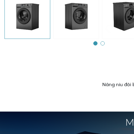
Nâng niu đôi
M