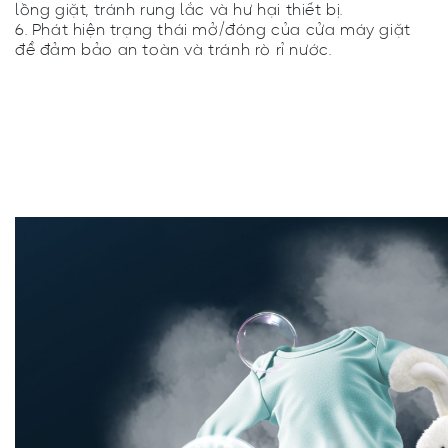
lồng giặt, tránh rung lắc và hư hại thiết bị.
6. Phát hiện trạng thái mở/đóng của cửa máy giặt
để đảm bảo an toàn và tránh rò rỉ nước.