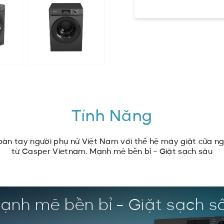
Tính Năng
 bàn tay người phụ nữ Việt Nam với thế hệ máy giặt cửa 
từ Casper Vietnam. Mạnh mẽ bền bỉ - Giặt sạch sâu
ạnh mẽ bền bỉ - Giặt sạch s