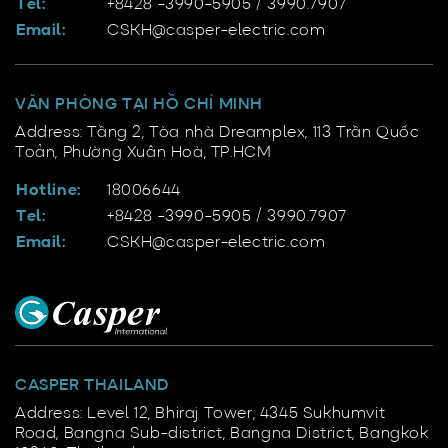
Tel:
+8428 -3990-5905 / 3990.7907
Email:
CSKH@casper-electric.com
VĂN PHÒNG TẠI HỒ CHÍ MINH
Address: Tầng 2, Tòa nhà Dreamplex, 113 Trần Quốc
Toản, Phường Xuân Hoà, TP.HCM
Hotline:
18006644
Tel:
+8428 -3990-5905 / 3990.7907
Email:
CSKH@casper-electric.com
CASPER THAILAND
Address: Level 12, Bhiraj Tower, 4345 Sukhumvit
Road, Bangna Sub-district, Bangna District, Bangkok