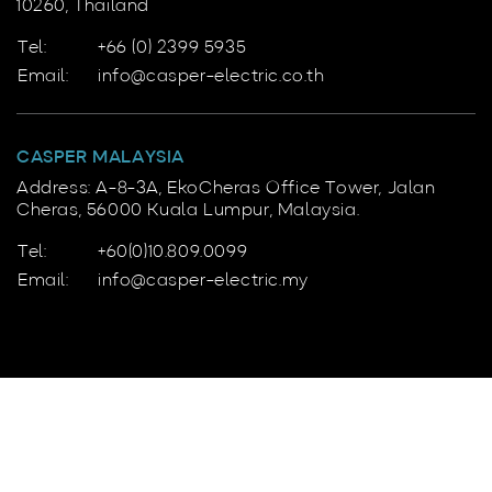
10260, Thailand
Tel:
+66 (0) 2399 5935
Email:
info@casper-electric.co.th
CASPER MALAYSIA
Address: A-8-3A, EkoCheras Office Tower, Jalan
Cheras, 56000 Kuala Lumpur, Malaysia.
Tel:
+60(0)10.809.0099
Email:
info@casper-electric.my