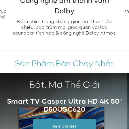
Công nghệ âm thanh vòm
Dolby
rực
Kh
ghệ
Đắm chìm trong không gian âm thanh đa
chiều, bao trùm mọi giác quan với loa
soundbar tích hợp & công nghệ Dolby Atmos.
Sản Phẩm Bán Chạy Nhất
Bật. Mở Thế Giới
Smart TV Casper Ultra HD 4K 50"
D50UGC620
Xem chi tiết