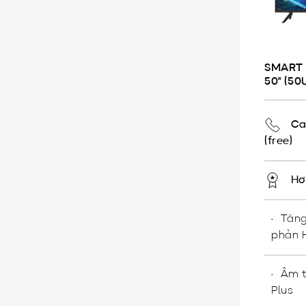
SMART 
50" (50
Ca
(free)
Hơ
Tăng
phản 
Âm t
Plus