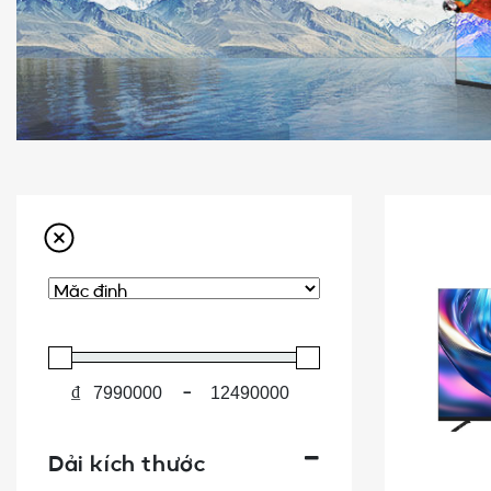
₫
-
Dải kích thước