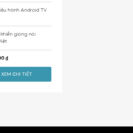
iều hành Android TV
 khiển giọng nói
Việt
000
₫
XEM CHI TIẾT