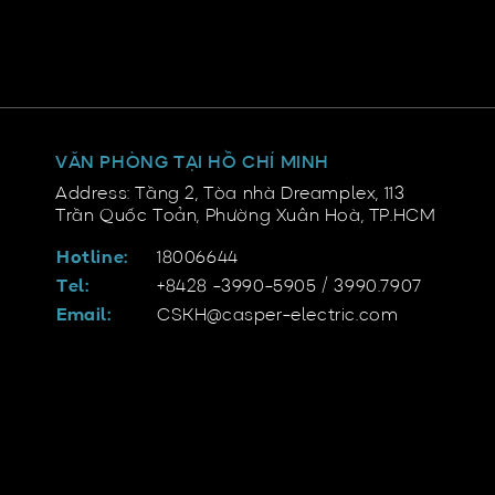
VĂN PHÒNG TẠI HỒ CHÍ MINH
Address: Tầng 2, Tòa nhà Dreamplex, 113
Trần Quốc Toản, Phường Xuân Hoà, TP.HCM
Hotline:
18006644
Tel:
+8428 -3990-5905 / 3990.7907
Email:
CSKH@casper-electric.com