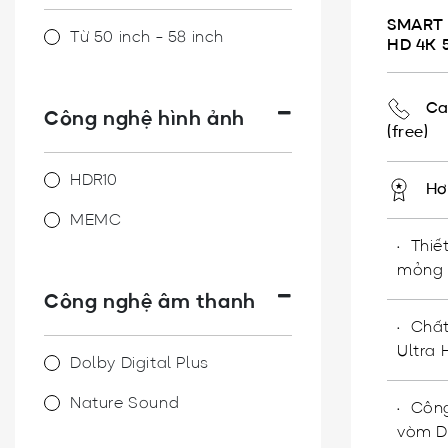
SMART 
Từ 50 inch - 58 inch
HD 4K 
Ca
Công nghệ hình ảnh
(free)
HDR10
Hơ
MEMC
Thiế
mỏng 
Công nghệ âm thanh
Chất
Ultra 
Dolby Digital Plus
Nature Sound
Côn
vòm Do