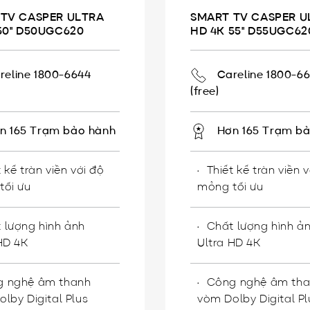
TV CASPER ULTRA
SMART TV CASPER U
50" D50UGC620
HD 4K 55" D55UGC62
reline 1800-6644
Careline 1800-6
(free)
n 165 Trạm bảo hành
Hơn 165 Trạm b
t kế tràn viền với độ
Thiết kế tràn viền 
tối ưu
mỏng tối ưu
 lượng hình ảnh
Chất lượng hình ả
HD 4K
Ultra HD 4K
g nghệ âm thanh
Công nghệ âm th
lby Digital Plus
vòm Dolby Digital Pl