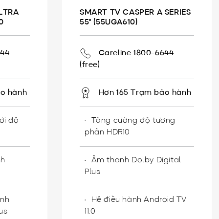
LTRA
SMART TV CASPER A SERIES
0
55" (55UGA610)
644
Careline 1800-6644
(free)
ảo hành
Hơn 165 Trạm bảo hành
với độ
Tăng cường độ tương
phản HDR10
nh
Âm thanh Dolby Digital
Plus
anh
Hệ điều hành Android TV
us
11.0