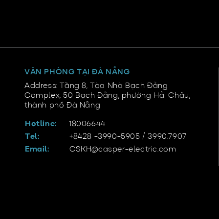
VĂN PHÒNG TẠI ĐÀ NẴNG
Address: Tầng 8, Tòa Nhà Bạch Đằng
Complex, 50 Bạch Đằng, phường Hải Châu,
thành phố Đà Nẵng
Hotline:
18006644
Tel:
+8428 -3990-5905 / 3990.7907
Email:
CSKH@casper-electric.com