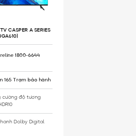
TV CASPER A SERIES
UGA610)
reline 1800-6644
n 165 Trạm bảo hành
 cường độ tương
HDR10
hanh Dolby Digital