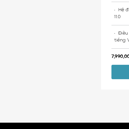
Hệ đ
11.0
Điều
tiếng 
7,990,