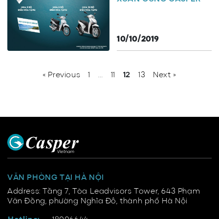
10/10/2019
« Previous
1
…
11
12
13
Next »
VĂN PHÒNG TẠI HÀ NỘI
Address: Tầng 7, Tòa Leadvisors Tower, 643 Phạm
Văn Đồng, phường Nghĩa Đô, thành phố Hà Nội