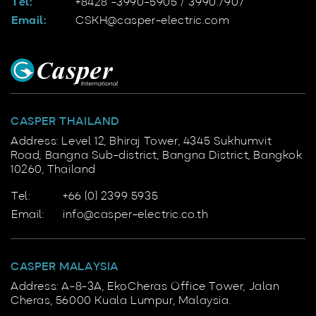
Tel:
+8428 -3990-5905 / 3990.7907
Email:
CSKH@casper-electric.com
CASPER THAILAND
Address: Level 12, Bhiraj Tower, 4345 Sukhumvit
Road, Bangna Sub-district, Bangna District, Bangkok
10260, Thailand
Tel:
+66 (0) 2399 5935
Email:
info@casper-electric.co.th
CASPER MALAYSIA
Address: A-8-3A, EkoCheras Office Tower, Jalan
Cheras, 56000 Kuala Lumpur, Malaysia.