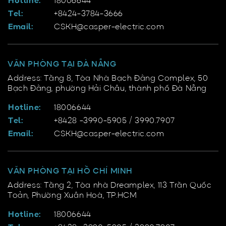
Hotline:
18006644
Tel:
+8424-3784-3666
Email:
CSKH@casper-electric.com
VĂN PHÒNG TẠI ĐÀ NẴNG
Address: Tầng 8, Tòa Nhà Bạch Đằng Complex, 50
Bạch Đằng, phường Hải Châu, thành phố Đà Nẵng
Hotline:
18006644
Tel:
+8428 -3990-5905 / 3990.7907
Email:
CSKH@casper-electric.com
VĂN PHÒNG TẠI HỒ CHÍ MINH
Address: Tầng 2, Tòa nhà Dreamplex, 113 Trần Quốc
Toản, Phường Xuân Hoà, TP.HCM
Hotline:
18006644