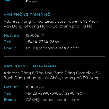
VĂN PHÒNG TẠI HÀ NỘI
Address: Tầng 7, Tòa Leadvisors Tower, 643 Phạm
Văn Đồng, phường Nghĩa Đô, thành phố Hà Nội
Hotline:
18006644
Tel:
+8424-3784-3666
Email:
CSKH@casper-electric.com
VĂN PHÒNG TẠI ĐÀ NẴNG
Address: Tầng 8, Tòa Nhà Bạch Đằng Complex, 50
Bạch Đằng, phường Hải Châu, thành phố Đà Nẵng
Hotline:
18006644
Tel:
+8428 -3990-5905 / 3990.7907
Email:
CSKH@casper-electric.com