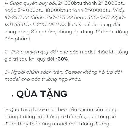
1- Được quyền quy đổi:
24.000btu thành 2*12.000btu
hoặc 3*9.000btu; 18.000btu thành 2*9.000btu.
Ví dụ:
IC-24TL22 thành 2*IC-12TL33 hoặc 3*IC-09TL33; IC-
18TL33 thành 2*IC-09TL33.
(Lưu ý: chỉ áp dụng đổi
cùng dòng Sản phẩm, không áp dụng đổi khác dòng
Sản phẩm)
2- Được quyền quy đổi:
cho các model khác khi tổng
giá trị sau khi quy đổi
≥30%
3- Ngoài chính sách trên,
Casper không hỗ trợ đổi
model cho các trường hợp khác.
QÙA TẶNG
1- Quà tặng là xe mới theo tiêu chuẩn của hãng.
Trong trường hợp hãng xe bỏ mẫu, quà tặng sẽ
được thay thế bằng model mới tương đương.