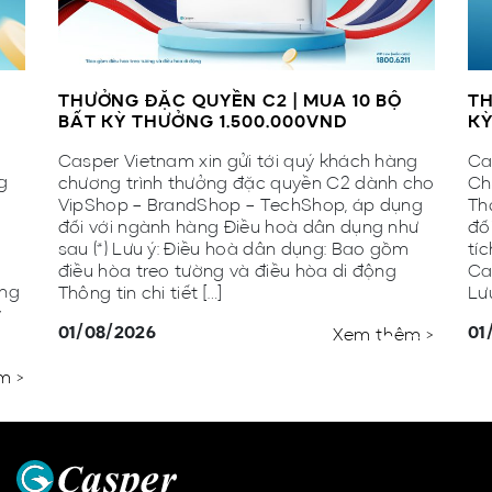
THƯỞNG ĐẶC QUYỀN C2 | MUA 10 BỘ
TH
BẤT KỲ THƯỞNG 1.500.000VND
KỲ
Casper Vietnam xin gửi tới quý khách hàng
Ca
g
chương trình thưởng đặc quyền C2 dành cho
Ch
VipShop – BrandShop – TechShop, áp dụng
Th
,
đối với ngành hàng Điều hoà dân dụng như
đố
n
sau (*) Lưu ý: Điều hoà dân dụng: Bao gồm
tí
điều hòa treo tường và điều hòa di động
Ca
ơng
Thông tin chi tiết […]
Lư
y
01/08/2026
01
Xem thêm >
m >