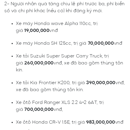
2- Người nhận quà tặng chịu lệ phí trước bạ, phí biển
số và chi phí khác (nếu có) khi đăng ký mới.
Xe máy Honda wave Alpha 110cc, trị
giá
19,000,000
vnđ
Xe máy Honda SH 125cc, trị giá
70,000,000
vnđ
Xe tải Suzuki Super Super Carry Truck, trị
giá
260,000,000
vnđ, xe đã bao gồm thùng tôn
kín.
Xe tải Kia Frontier K200, trị giá
390,000,000
vnđ,
xe đã bao gồm thùng tôn kín.
Xe ôtô Ford Ranger XLS 2.2 4×2 6AT, trị
giá
700,000,000
vnđ,
Xe ôtô Honda CR-V 1.5E, trị giá
983,000,000
vnđ