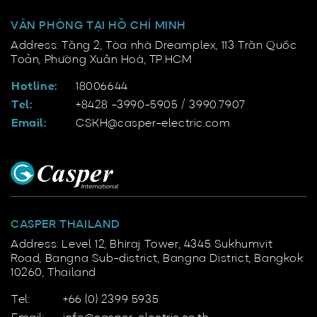
VĂN PHÒNG TẠI HỒ CHÍ MINH
Address: Tầng 2, Tòa nhà Dreamplex, 113 Trần Quốc
Toản, Phường Xuân Hoà, TP.HCM
Hotline:
18006644
Tel:
+8428 -3990-5905 / 3990.7907
Email:
CSKH@casper-electric.com
CASPER THAILAND
Address: Level 12, Bhiraj Tower, 4345 Sukhumvit
Road, Bangna Sub-district, Bangna District, Bangkok
10260, Thailand
Tel:
+66 (0) 2399 5935