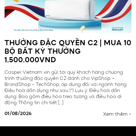
THƯỞNG ĐẶC QUYỀN C2 | MUA 10
BỘ BẤT KỲ THƯỞNG
1.500.000VND
Casper Vietnam xin gửi tới quý khách hàng chương
trình thưởng đặc quyền C2 dành cho VipShop –
BrandShop – TechShop, áp dụng đối với ngành hàng
Điều hoà dân dụng như sau (*) Lưu ý: Điều hoà dân
dụng: Bao gồm điều hòa treo tường và điều hòa di
động Thông tin chi tiết […]
01/08/2026
Xem thêm >