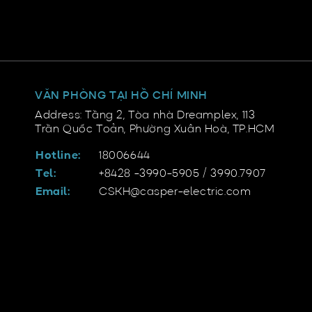
VĂN PHÒNG TẠI HỒ CHÍ MINH
Address: Tầng 2, Tòa nhà Dreamplex, 113
Trần Quốc Toản, Phường Xuân Hoà, TP.HCM
Hotline:
18006644
Tel:
+8428 -3990-5905 / 3990.7907
Email:
CSKH@casper-electric.com