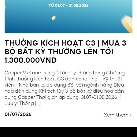
THƯỞNG KÍCH HOẠT C3 | MUA 3
BỘ BẤT KỲ THƯỞNG LÊN TỚI
1.300.000VND
Casper Vietnam xin gửi tới quý khách hàng Chương
trình thưởng kích hoạt C3 dành cho Thợ – Kỹ thuật
viên – Nhà bán lẻ, áp dụng đối với ngành hàng Điều
hoà dân dụng Khi tích lũy 3 bộ bất kỳ điều hòa dân
dụng Casper Thời gian áp dụng: 01.07-31.08.2026 (*)
Lưu ý: Thông […]
01/07/2026
Xem thêm >