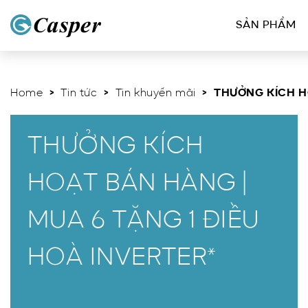
SẢN PHẨM
Home
>
Tin tức
>
Tin khuyến mãi
> THƯỞNG KÍCH HO
THƯỞNG KÍCH
HOẠT BÁN HÀNG |
MUA 6 TẶNG 1 ĐIỀU
HOÀ INVERTER*