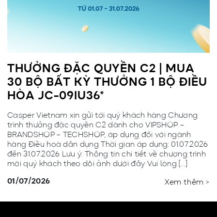
THƯỞNG ĐẶC QUYỀN C2 | MUA
30 BỘ BẤT KỲ THƯỞNG 1 BỘ ĐIỀU
HÒA JC-09IU36*
Casper Vietnam xin gửi tới quý khách hàng Chương
trình thưởng đặc quyền C2 dành cho VIPSHOP –
BRANDSHOP – TECHSHOP, áp dụng đối với ngành
hàng Điều hoà dân dụng Thời gian áp dụng: 01.07.2026
đến 31.07.2026 Lưu ý: Thông tin chi tiết về chương trình
mời quý khách theo dõi ảnh dưới đây Vui lòng […]
01/07/2026
Xem thêm >