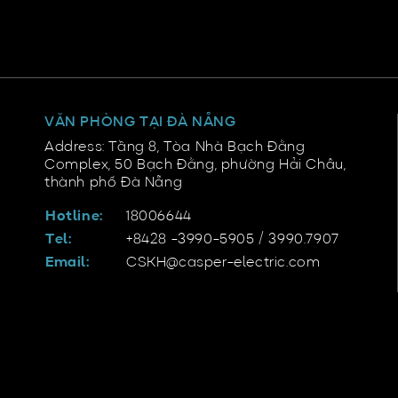
VĂN PHÒNG TẠI ĐÀ NẴNG
Address: Tầng 8, Tòa Nhà Bạch Đằng
Complex, 50 Bạch Đằng, phường Hải Châu,
thành phố Đà Nẵng
Hotline:
18006644
Tel:
+8428 -3990-5905 / 3990.7907
Email:
CSKH@casper-electric.com