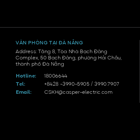
VĂN PHÒNG TẠI ĐÀ NẴNG
Address: Tầng 8, Tòa Nhà Bạch Đằng
Complex, 50 Bạch Đằng, phường Hải Châu,
thành phố Đà Nẵng
Hotline:
18006644
Tel:
+8428 -3990-5905 / 3990.7907
Email:
CSKH@casper-electric.com