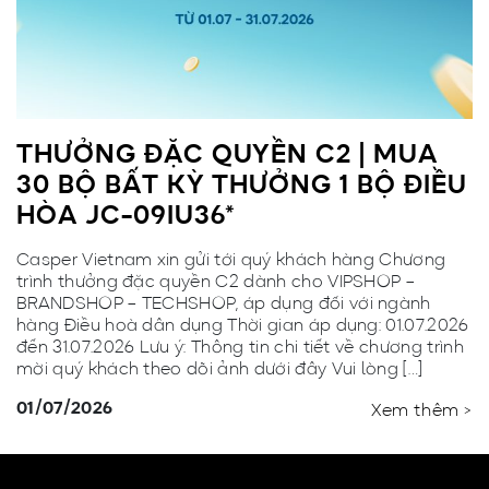
THƯỞNG ĐẶC QUYỀN C2 | MUA
30 BỘ BẤT KỲ THƯỞNG 1 BỘ ĐIỀU
HÒA JC-09IU36*
Casper Vietnam xin gửi tới quý khách hàng Chương
trình thưởng đặc quyền C2 dành cho VIPSHOP –
BRANDSHOP – TECHSHOP, áp dụng đối với ngành
hàng Điều hoà dân dụng Thời gian áp dụng: 01.07.2026
đến 31.07.2026 Lưu ý: Thông tin chi tiết về chương trình
mời quý khách theo dõi ảnh dưới đây Vui lòng […]
01/07/2026
Xem thêm >