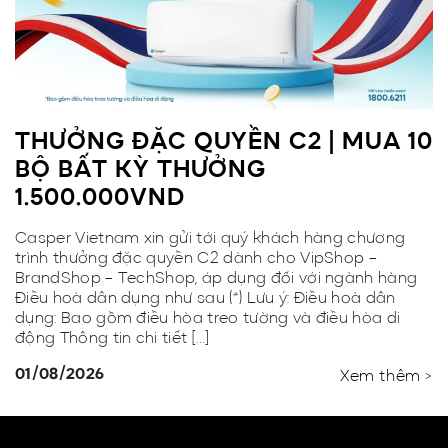
THƯỞNG ĐẶC QUYỀN C2 | MUA 10
BỘ BẤT KỲ THƯỞNG
1.500.000VND
Casper Vietnam xin gửi tới quý khách hàng chương
trình thưởng đặc quyền C2 dành cho VipShop –
BrandShop – TechShop, áp dụng đối với ngành hàng
Điều hoà dân dụng như sau (*) Lưu ý: Điều hoà dân
dụng: Bao gồm điều hòa treo tường và điều hòa di
động Thông tin chi tiết […]
01/08/2026
Xem thêm >