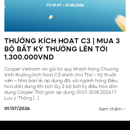
THƯỞNG KÍCH HOẠT C3 | MUA 3
BỘ BẤT KỲ THƯỞNG LÊN TỚI
1.300.000VND
Casper Vietnam xin gửi tới quý khách hàng Chương
trình thưởng kích hoạt C3 dành cho Thợ – Kỹ thuật
viên – Nhà bán lẻ, áp dụng đối với ngành hàng Điều
hoà dân dụng Khi tích lũy 3 bộ bất kỳ điều hòa dân
dụng Casper Thời gian áp dụng: 01.07-31.08.2026 (*)
Lưu ý: Thông […]
01/07/2026
Xem thêm >