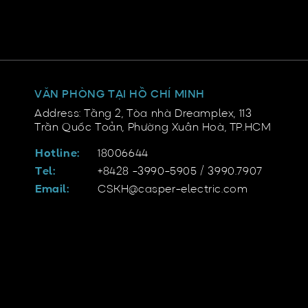
VĂN PHÒNG TẠI HỒ CHÍ MINH
Address: Tầng 2, Tòa nhà Dreamplex, 113
Trần Quốc Toản, Phường Xuân Hoà, TP.HCM
Hotline:
18006644
Tel:
+8428 -3990-5905 / 3990.7907
Email:
CSKH@casper-electric.com