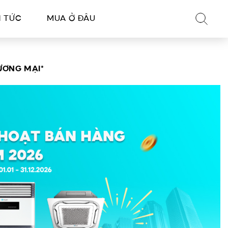
N TỨC
MUA Ở ĐÂU
ƯƠNG MẠI*