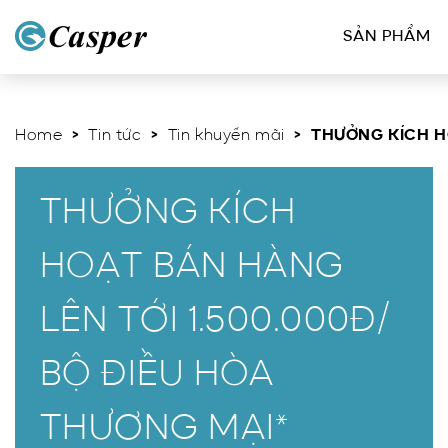
SẢN PHẨM
Home
>
Tin tức
>
Tin khuyến mãi
> THƯỞNG KÍCH HO
THƯỞNG KÍCH
HOẠT BÁN HÀNG
LÊN TỚI 1.500.000Đ/
BỘ ĐIỀU HÒA
THƯƠNG MẠI*