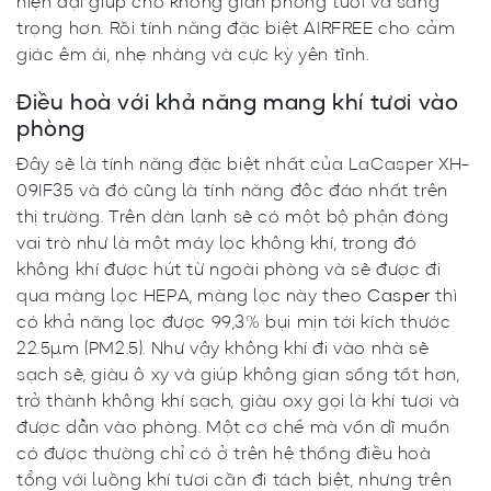
hiện đại giúp cho không gian phòng tươi và sang
trọng hơn. Rồi tính năng đặc biệt AIRFREE cho cảm
giác êm ái, nhẹ nhàng và cực kỳ yên tĩnh.
Điều hoà với khả năng mang khí tươi vào
phòng
Đây sẽ là tính năng đặc biệt nhất của LaCasper XH-
09IF35 và đó cũng là tính năng độc đáo nhất trên
thị trường. Trên dàn lạnh sẽ có một bộ phận đóng
vai trò như là một máy lọc không khí, trong đó
không khí được hút từ ngoài phòng và sẽ được đi
qua màng lọc HEPA, màng lọc này theo
Casper
thì
có khả năng lọc được 99,3% bụi mịn tới kích thước
22.5μm (PM2.5). Như vậy không khí đi vào nhà sẽ
sạch sẽ, giàu ô xy và giúp không gian sống tốt hơn,
trở thành không khí sạch, giàu oxy gọi là khí tươi và
được dẫn vào phòng. Một cơ chế mà vốn dĩ muốn
có được thường chỉ có ở trên hệ thống điều hoà
tổng với luồng khí tươi cần đi tách biệt, nhưng trên