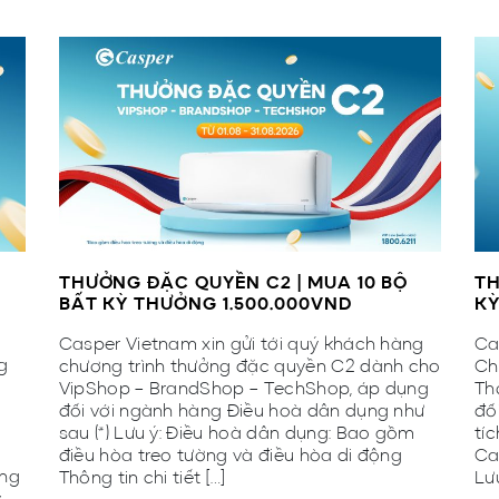
THƯỞNG ĐẶC QUYỀN C2 | MUA 10 BỘ
TH
BẤT KỲ THƯỞNG 1.500.000VND
KỲ
Casper Vietnam xin gửi tới quý khách hàng
Ca
g
chương trình thưởng đặc quyền C2 dành cho
Ch
VipShop – BrandShop – TechShop, áp dụng
Th
,
đối với ngành hàng Điều hoà dân dụng như
đố
n
sau (*) Lưu ý: Điều hoà dân dụng: Bao gồm
tí
điều hòa treo tường và điều hòa di động
Ca
ơng
Thông tin chi tiết […]
Lư