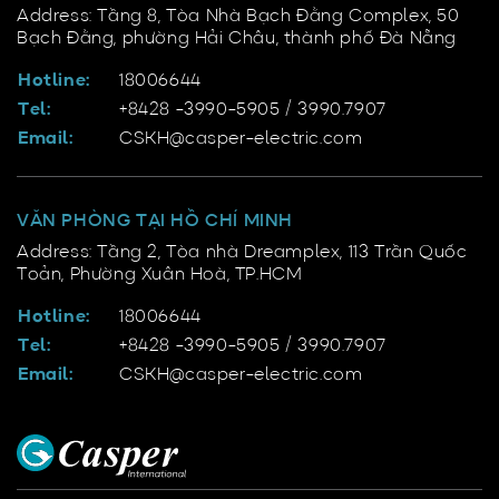
Address: Tầng 8, Tòa Nhà Bạch Đằng Complex, 50
Bạch Đằng, phường Hải Châu, thành phố Đà Nẵng
Hotline:
18006644
Tel:
+8428 -3990-5905 / 3990.7907
Email:
CSKH@casper-electric.com
VĂN PHÒNG TẠI HỒ CHÍ MINH
Address: Tầng 2, Tòa nhà Dreamplex, 113 Trần Quốc
Toản, Phường Xuân Hoà, TP.HCM
Hotline:
18006644
Tel:
+8428 -3990-5905 / 3990.7907
Email:
CSKH@casper-electric.com