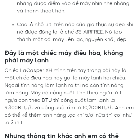
nhàng được điểm vào để máy nhìn nhẹ nhàng
và thanh thoát hơn.
Các lỗ nhỏ li ti trên nắp cửa gió thực sự đẹp khi
nó được đóng lại ở chế độ AIRFREE. Nó tạo
thành một cái máy liền lạc, nguyên khối, đẹp.
Đây là một chiếc máy điều hòa, không
phải máy lạnh
Chiếc LaCasper XH mình trên tay trong bài này là
một chiếc điều hòa hay gọi là máy lạnh hai chiều.
Ngoài tính năng làm lạnh ra thì nó còn tính năng
làm nóng. Máy có công suất tính theo ngựa là 1
ngựa còn theo BTU thì công suất làm lạnh là
9,300BTU/h và công sưởi ấm là 10,200BTU/h. Anh em
có thể kể thêm tính năng lọc khí tươi nữa thì coi như
là 3 in 1.
Những thông tin khác anh em có thể