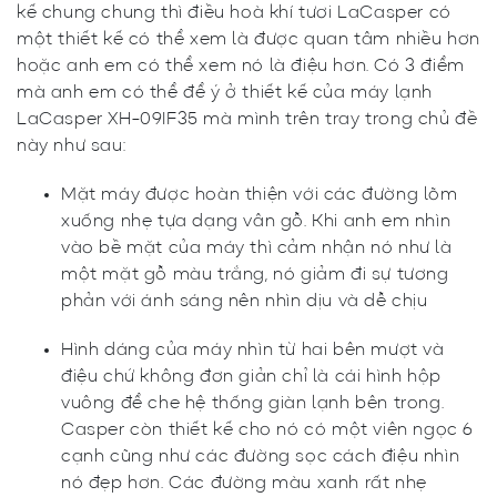
kế chung chung thì điều hoà khí tươi LaCasper có
một thiết kế có thể xem là được quan tâm nhiều hơn
hoặc anh em có thể xem nó là điệu hơn. Có 3 điểm
mà anh em có thể để ý ở thiết kế của máy lạnh
LaCasper XH-09IF35 mà mình trên tray trong chủ đề
này như sau:
Mặt máy được hoàn thiện với các đường lõm
xuống nhẹ tựa dạng vân gỗ. Khi anh em nhìn
vào bề mặt của máy thì cảm nhận nó như là
một mặt gỗ màu trắng, nó giảm đi sự tương
phản với ánh sáng nên nhìn dịu và dễ chịu
Hình dáng của máy nhìn từ hai bên mượt và
điệu chứ không đơn giản chỉ là cái hình hộp
vuông để che hệ thống giàn lạnh bên trong.
Casper còn thiết kế cho nó có một viên ngọc 6
cạnh cũng như các đường sọc cách điệu nhìn
nó đẹp hơn. Các đường màu xanh rất nhẹ