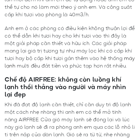
lần mỗi đêm khi anh em để tự động hoặc anh em có
thể tự cho nó làm mới theo ý anh em. Và công suất
cấp khí tươi vào phòng là 40m3/h.
Anh em ở các phòng có điều kiện không thuận lợi để
có thể dẫn khí tươi hay cho khí tươi vào thì đây là
một giải pháp cần thiết và hữu ích. Các giải pháp
mang lại giá trị tương tự như máy lọc khí có cấp khí
tươi hay bộ cấp khí tươi gắn thêm vào hệ thống
máy
lạnh
multi đều đắt tiền và phức tạp hơn rất nhiều.
Chế độ AIRFREE: không còn luồng khí
lạnh thổi thẳng vào người và máy nhìn
lại đẹp
Khi đã đạt độ lạnh cần thiết, chỉ cần duy trì độ lạnh
một cách nhẹ nhàng thì anh em có thể mở tính
năng AIRFREE. Cửa gió máy lạnh sẽ đóng lại và lúc
này gió lạnh sẽ đi ra phòng anh em qua các lỗ nhỏ li
ti trên nắp của dàn lạnh. Gió sẽ ra từ từ, nhẹ nhàng