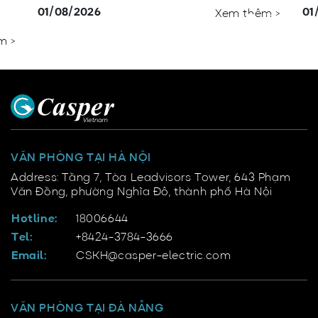
y
01/08/2026
01
Xem thêm >
m >
VĂN PHÒNG TẠI HÀ NỘI
Address: Tầng 7, Tòa Leadvisors Tower, 643 Phạm
Văn Đồng, phường Nghĩa Đô, thành phố Hà Nội
Hotline:
18006644
Tel:
+8424-3784-3666
Email:
CSKH@casper-electric.com
VĂN PHÒNG TẠI ĐÀ NẴNG