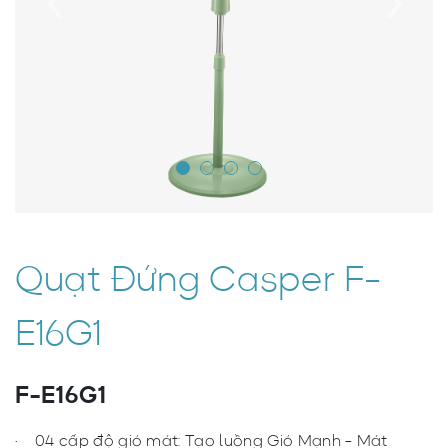
Quạt Đứng Casper F-
E16G1
F-E16G1
04 cấp độ gió mát: Tạo luồng Gió Mạnh - Mát