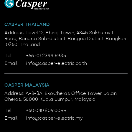
CASPER THAILAND
Address: Level 12, Bhiraj Tower, 4345 Sukhumvit
Road, Bangna Sub-district, Bangna District, Bangkok
10260, Thailand
Tel:
+66 (0) 2399 5935
Email:
info@casper-electric.co.th
CASPER MALAYSIA
Address: A-8-3A, EkoCheras Office Tower, Jalan
Cheras, 56000 Kuala Lumpur, Malaysia.
Tel:
+60(0)10.809.0099
Email:
info@casper-electric.my