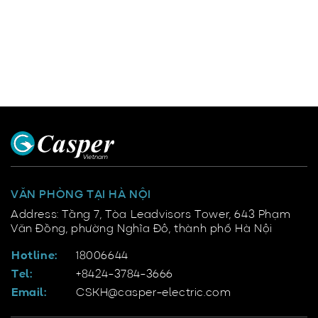
VĂN PHÒNG TẠI HÀ NỘI
Address: Tầng 7, Tòa Leadvisors Tower, 643 Phạm
Văn Đồng, phường Nghĩa Đô, thành phố Hà Nội
Hotline:
18006644
Tel:
+8424-3784-3666
Email:
CSKH@casper-electric.com