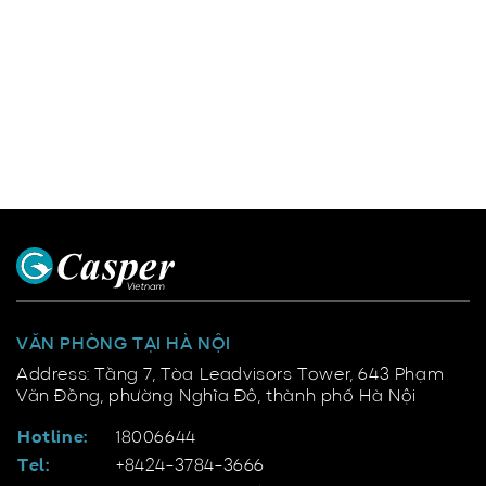
VĂN PHÒNG TẠI HÀ NỘI
Address: Tầng 7, Tòa Leadvisors Tower, 643 Phạm
Văn Đồng, phường Nghĩa Đô, thành phố Hà Nội
Hotline:
18006644
Tel:
+8424-3784-3666