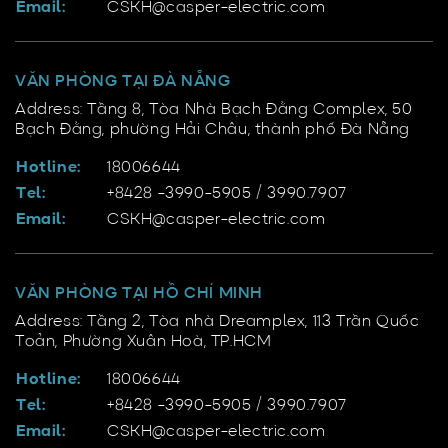
Email:
CSKH@casper-electric.com
VĂN PHÒNG TẠI ĐÀ NẴNG
Address: Tầng 8, Tòa Nhà Bạch Đằng Complex, 50
Bạch Đằng, phường Hải Châu, thành phố Đà Nẵng
Hotline:
18006644
Tel:
+8428 -3990-5905 / 3990.7907
Email:
CSKH@casper-electric.com
VĂN PHÒNG TẠI HỒ CHÍ MINH
Address: Tầng 2, Tòa nhà Dreamplex, 113 Trần Quốc
Toản, Phường Xuân Hoà, TP.HCM
Hotline:
18006644
Tel:
+8428 -3990-5905 / 3990.7907
Email:
CSKH@casper-electric.com