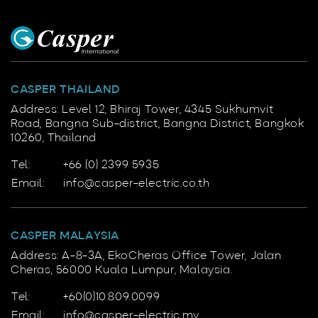
CASPER THAILAND
Address: Level 12, Bhiraj Tower, 4345 Sukhumvit
Road, Bangna Sub-district, Bangna District, Bangkok
10260, Thailand
Tel:
+66 (0) 2399 5935
Email:
info@casper-electric.co.th
CASPER MALAYSIA
Address: A-8-3A, EkoCheras Office Tower, Jalan
Cheras, 56000 Kuala Lumpur, Malaysia.
Tel:
+60(0)10.809.0099
Email:
info@casper-electric.my