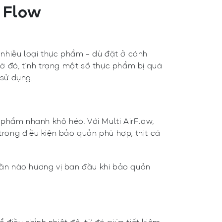
r Flow
p nhiều loại thực phẩm – dù đặt ở cánh
ờ đó, tình trạng một số thực phẩm bị quá
 sử dụng.
c phẩm nhanh khô héo. Với Multi AirFlow,
trong điều kiện bảo quản phù hợp, thịt cá
phần nào hương vị ban đầu khi bảo quản