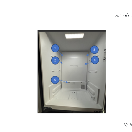
Sơ đồ 
Vị 