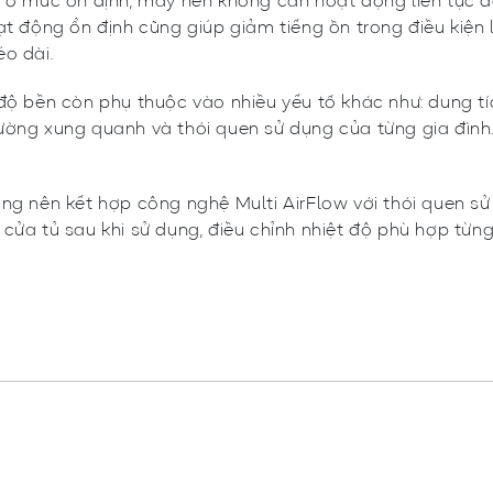
 ở mức ổn định, máy nén không cần hoạt động liên tục để 
ạt động ổn định cũng giúp giảm tiếng ồn trong điều kiện
o dài.
độ bền còn phụ thuộc vào nhiều yếu tố khác như: dung tíc
ường xung quanh và thói quen sử dụng của từng gia đình
ùng nên kết hợp công nghệ Multi AirFlow với thói quen s
 cửa tủ sau khi sử dụng, điều chỉnh nhiệt độ phù hợp từn