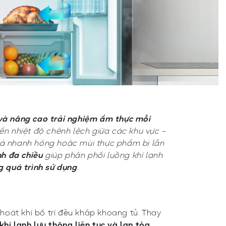
và nâng cao trải nghiệm ẩm thực mỗi
ến nhiệt độ chênh lệch giữa các khu vực –
 cá nhanh hỏng hoặc mùi thực phẩm bị lẫn
h đa chiều
giúp phân phối luồng khí lạnh
g quá trình sử dụng
.
thoát khí bố trí đều khắp khoang tủ. Thay
hí lạnh lưu thông liên tục và lan tỏa