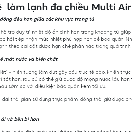
ệ làm lạnh đa chiều Multi Ai
h đồng đều hơn giữa các khu vực trong tủ
hỗ trợ duy trì nhiệt độ ổn định hơn trong khoang tủ, giú
cơ hội tiếp nhận mức nhiệt phù hợp hơn để bảo quản. Nh
 lạnh theo cài đặt được hạn chế phần nào trong quá trình
hế mất nước và biến chất
hiệt” – hiện tượng làm đứt gãy cấu trúc tế bào, khiến thự
rì tốt hơn, rau củ có thể giữ được độ mọng nước lâu hơn 
àu sớm so với điều kiện bảo quản kém tối ưu.
éo dài thời gian sử dụng thực phẩm, đồng thời giữ được 
ái và bền bỉ
hơn