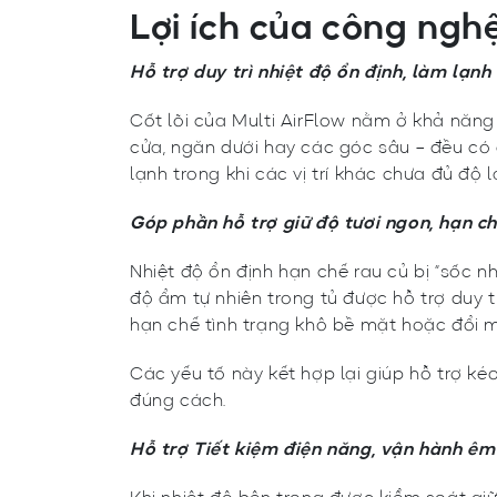
Lợi ích của công ngh
Hỗ trợ duy trì nhiệt độ ổn định, làm lạn
Cốt lõi của Multi AirFlow nằm ở khả năng 
cửa, ngăn dưới hay các góc sâu – đều có 
lạnh trong khi các vị trí khác chưa đủ độ
Góp phần hỗ trợ giữ độ tươi ngon, hạn c
Nhiệt độ ổn định hạn chế rau củ bị “sốc n
độ ẩm tự nhiên trong tủ được hỗ trợ duy t
hạn chế tình trạng khô bề mặt hoặc đổi m
Các yếu tố này kết hợp lại giúp hỗ trợ k
đúng cách.
Hỗ trợ Tiết kiệm điện năng, vận hành êm 