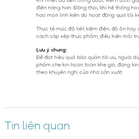
Khi nhiệt độ bên trong được kiểm soát giữ
điện năng hơn. Đồng thời, khi hệ thống ho
hao mòn linh kiện do hoạt động quá tải ké
Thực tế mức độ tiết kiệm điện, độ ồn hay 
cách sắp xếp thực phẩm, điều kiện môi tr
Lưu ý chung:
Để đạt hiệu quả bảo quản tối ưu, người d
phẩm che kín hoàn toàn khe gió, đóng kín
theo khuyến nghị của nhà sản xuất.
Tin liên quan