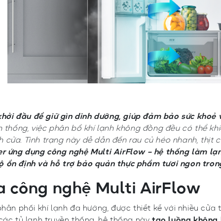
hởi đầu để giữ gìn dinh dưỡng, giúp đảm bảo sức khoẻ 
n thống, việc phân bổ khí lạnh không đồng đều có thể khi
 cửa. Tình trạng này dễ dẫn đến rau củ héo nhanh, thịt
r ứng dụng công nghệ Multi AirFlow – hệ thống làm lạn
ộ ổn định và hỗ trợ bảo quản thực phẩm tươi ngon tron
a công nghệ Multi AirFlow
phân phối khí lạnh đa hướng, được thiết kế với nhiều cửa 
 các tủ lạnh truyền thống, hệ thống này
tạo luồng không k