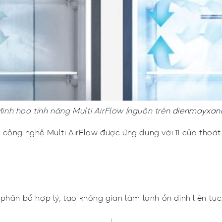
inh hoạ tính năng Multi AirFlow (nguồn trên
dienmayxan
công nghệ Multi AirFlow được ứng dụng với 11 cửa thoát 
phân bổ hợp lý, tạo không gian làm lạnh ổn định liên tục