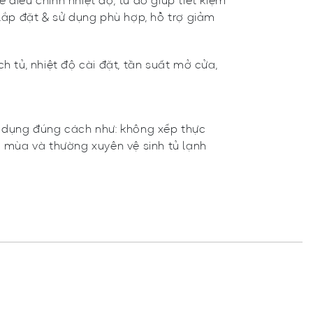
điều chỉnh nhiệt độ, từ đó giúp tiết kiệm
 lắp đặt & sử dụng phù hợp, hỗ trợ giảm
h tủ, nhiệt độ cài đặt, tần suất mở cửa,
.
ử dụng đúng cách như: không xếp thực
g mùa và thường xuyên vệ sinh tủ lạnh