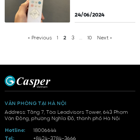
24/06/2024
« Previous
1
2
3
…
10
Next »
VĂN PHÒNG TẠI HÀ NỘI
Address: Tầng 7, Tòa Leadvisors Tower, 643 Phạm
Văn Đồng, phường Nghĩa Đô, thành phố Hà Nội
Hotline:
18006644
Tel:
+8424-3784-3666