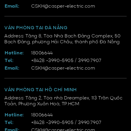
Email:
CSKH@casper-electric.com
VĂN PHÒNG TẠI ĐÀ NẴNG
Address: Tầng 8, Tòa Nhà Bạch Đằng Complex, 50
Bạch Đằng, phường Hải Châu, thành phố Đà Nẵng
Hotline:
18006644
Tel:
+8428 -3990-5905 / 3990.7907
Email:
CSKH@casper-electric.com
VĂN PHÒNG TẠI HỒ CHÍ MINH
Address: Tầng 2, Tòa nhà Dreamplex, 113 Trần Quốc
Toản, Phường Xuân Hoà, TP.HCM
Hotline:
18006644
Tel:
+8428 -3990-5905 / 3990.7907
Email:
CSKH@casper-electric.com