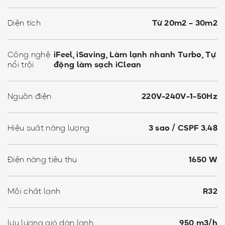
Diện tích
Từ 20m2 – 30m2
Công nghệ
iFeel, iSaving, Làm lạnh nhanh Turbo, Tự
nổi trội
động làm sạch iClean
Nguồn điện
220V-240V-1-50Hz
Hiệu suất năng lượng
3 sao / CSPF 3.48
Điện năng tiêu thụ
1650 W
Môi chất lạnh
R32
lưu lượng gió dàn lạnh
950 m3/h