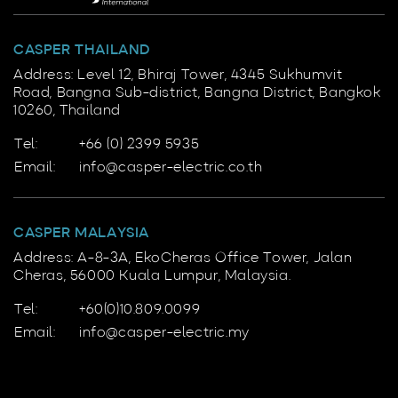
CASPER THAILAND
Address: Level 12, Bhiraj Tower, 4345 Sukhumvit
Road, Bangna Sub-district, Bangna District, Bangkok
10260, Thailand
Tel:
+66 (0) 2399 5935
Email:
info@casper-electric.co.th
CASPER MALAYSIA
Address: A-8-3A, EkoCheras Office Tower, Jalan
Cheras, 56000 Kuala Lumpur, Malaysia.
Tel:
+60(0)10.809.0099
Email:
info@casper-electric.my