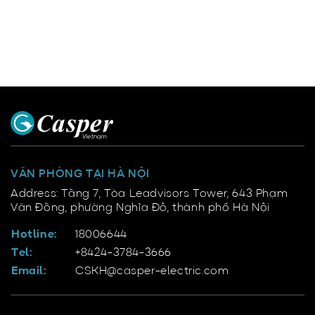
VĂN PHÒNG TẠI HÀ NỘI
Address: Tầng 7, Tòa Leadvisors Tower, 643 Phạm
Văn Đồng, phường Nghĩa Đô, thành phố Hà Nội
Hotline:
18006644
Tel:
+8424-3784-3666
Email:
CSKH@casper-electric.com