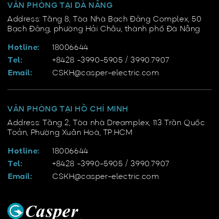
VĂN PHÒNG TẠI ĐÀ NẴNG
Address: Tầng 8, Tòa Nhà Bạch Đằng Complex, 50
Bạch Đằng, phường Hải Châu, thành phố Đà Nẵng
Hotline:
18006644
Tel:
+8428 -3990-5905 / 3990.7907
Email:
CSKH@casper-electric.com
VĂN PHÒNG TẠI HỒ CHÍ MINH
Address: Tầng 2, Tòa nhà Dreamplex, 113 Trần Quốc
Toản, Phường Xuân Hoà, TP.HCM
Hotline:
18006644
Tel:
+8428 -3990-5905 / 3990.7907
Email:
CSKH@casper-electric.com